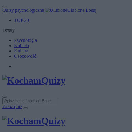
Quizy psychologiczne
Ulubione
Losuj
TOP 20
Działy
Psychologia
Kobieta
Kultura
Osobowość
Załóż quiz