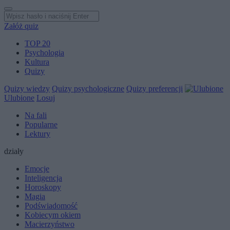
Załóż quiz
TOP 20
Psychologia
Kultura
Quizy
Quizy wiedzy
Quizy psychologiczne
Quizy preferencji
Ulubione
Losuj
Na fali
Popularne
Lektury
działy
Emocje
Inteligencja
Horoskopy
Magia
Podświadomość
Kobiecym okiem
Macierzyństwo