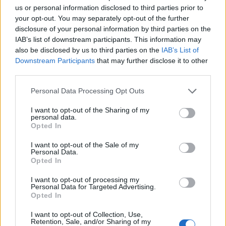
us or personal information disclosed to third parties prior to
Zaczytana w filmach
your opt-out. You may separately opt-out of the further
56 lat temu
disclosure of your personal information by third parties on the
Popularne
IAB’s list of downstream participants. This information may
7.4k
127
also be disclosed by us to third parties on the
IAB’s List of
Downstream Participants
that may further disclose it to other
12 pytań z kultury dla rezolutnych
third parties.
optymistów
Personal Data Processing Opt Outs
Literatura, sztuka, muzyka, film... Czy szybko
I want to opt-out of the Sharing of my
odgadniesz, co łączy te dziedziny kultury? Spraw...
personal data.
Opted In
I want to opt-out of the Sale of my
Mała Mi
Personal Data.
56 lat temu
Opted In
Popularne
I want to opt-out of processing my
4.4k
306
Personal Data for Targeted Advertising.
Opted In
Różowy, różany, róże... wbrew pozorom
I want to opt-out of Collection, Use,
quiz nie tylko dla kobiet
Retention, Sale, and/or Sharing of my