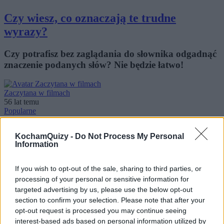
Czy wiesz, co oznaczają te trudne
wyrazy?
Czy potrafisz bez zaglądania do słownika odgadnąć
znaczenie podanych słów? Nie będzie łatwo!
Zaczytana w filmach
56 lat temu
Popularne
5.0k
213
KochamQuizy -
Do Not Process My Personal
Information
Quiz z twistem - pytania zamiast
odpowiedzi!
If you wish to opt-out of the sale, sharing to third parties, or
processing of your personal or sensitive information for
To quiz trochę inny niż wszystkie. Wymaga od
targeted advertising by us, please use the below opt-out
Ciebie uruchomienia wyobraźni i kreatywności,
section to confirm your selection. Please note that after your
zaró...
opt-out request is processed you may continue seeing
interest-based ads based on personal information utilized by