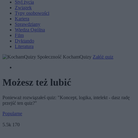
Styl życia
Związek
Typy osobowości
Kariera
Sprawdziany
Wiedza Ogólna
Film
Dyktando
Literatura
Społeczność KochamQuizy
Załóż quiz
Możesz też lubić
Ponieważ rozwiązałeś quiz: "Koncept, logika, intelekt - dasz radę
przejść ten quiz?"
Popularne
5.5k
170