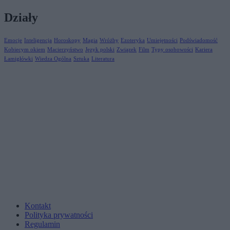
Działy
Emocje
Inteligencja
Horoskopy
Magia
Wróżby
Ezoteryka
Umiejętności
Podświadomość
Kobiecym okiem
Macierzyństwo
Język polski
Związek
Film
Typy osobowości
Kariera
Łamigłówki
Wiedza Ogólna
Sztuka
Literatura
Kontakt
Polityka prywatności
Regulamin