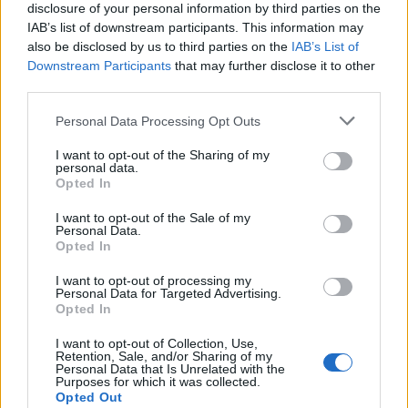
disclosure of your personal information by third parties on the
Wróżby
Quizy historyczne
Quizy geograficzne
Quizy wiedzy
Testy maturalne
Testy
IAB’s list of downstream participants. This information may
psychologiczne
Lektury
also be disclosed by us to third parties on the
IAB’s List of
Downstream Participants
that may further disclose it to other
third parties.
Personal Data Processing Opt Outs
I want to opt-out of the Sharing of my
personal data.
Opted In
I want to opt-out of the Sale of my
Personal Data.
Opted In
I want to opt-out of processing my
Działy
Personal Data for Targeted Advertising.
Opted In
Emocje
Inteligencja
Horoskopy
Magia
Wróżby
Ezoteryka
Umiejętności
Podświadomość
I want to opt-out of Collection, Use,
Kobiecym okiem
Macierzyństwo
Język polski
Związek
Film
Typy osobowości
Kariera
Retention, Sale, and/or Sharing of my
Personal Data that Is Unrelated with the
Łamigłówki
Wiedza Ogólna
Sztuka
Literatura
Purposes for which it was collected.
Opted Out