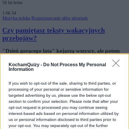
56 lat temu
1.6k
54
Muzyka polska
Rozpoznawanie słów piosenek
Czy pamiętasz teksty wakacyjnych
przebojów?
"Dzień gorącego lata" kojarzą wszyscy, ale potem
będzie już trochę trudniej :)
KochamQuizy -
Do Not Process My Personal
Information
Hippiska
56 lat temu
If you wish to opt-out of the sale, sharing to third parties, or
processing of your personal or sensitive information for
Wyszukiwarka
targeted advertising by us, please use the below opt-out
section to confirm your selection. Please note that after your
Szukaj:
opt-out request is processed you may continue seeing
Polecamy
interest-based ads based on personal information utilized by
us or personal information disclosed to third parties prior to
your opt-out. You may separately opt-out of the further
Quizy
Psychotesty
Quizy dla dzieci
Zagadki
Test na IQ
Quizy o książkach
Quiz o Europie