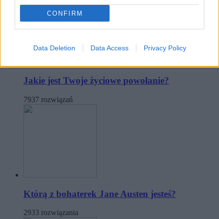
CONFIRM
Data Deletion
Data Access
Privacy Policy
Jakie jest Twoje życiowe powołanie?
7937 rozwiązań
Którą z bohaterek Jane Austen jesteś?
2933 rozwiązania