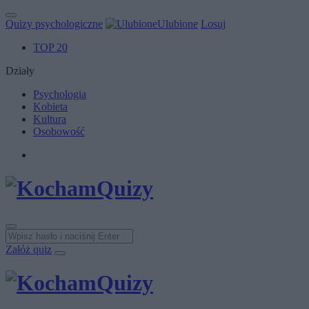
Quizy psychologiczne
Ulubione
Losuj
TOP 20
Działy
Psychologia
Kobieta
Kultura
Osobowość
Załóż quiz