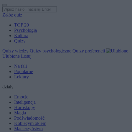
Załóż quiz
TOP 20
Psychologia
Kultura
Quizy
Quizy wiedzy
Quizy psychologiczne
Quizy preferencji
Ulubione
Losuj
Na fali
Popularne
Lektury
działy
Emocje
Inteligencja
Horoskopy
Magia
Podświadomość
Kobiecym okiem
Macierzyństwo