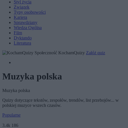
Styl życia
Związek
Typy osobowości
Kariera
Sprawdziany
Wiedza Ogólna
Film
Dyktando
Literatura
Społeczność KochamQuizy
Załóż quiz
Muzyka polska
Muzyka polska
Quizy dotyczące tekstów, zespołów, trendów, list przebojów... w
polskiej muzyce wszech czasów.
Popularne
3.4k
186