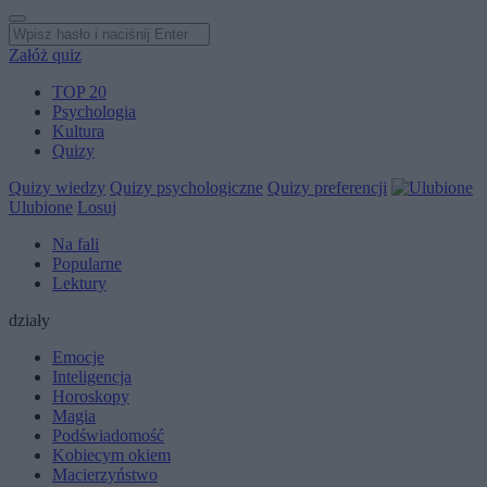
Załóż quiz
TOP 20
Psychologia
Kultura
Quizy
Quizy wiedzy
Quizy psychologiczne
Quizy preferencji
Ulubione
Losuj
Na fali
Popularne
Lektury
działy
Emocje
Inteligencja
Horoskopy
Magia
Podświadomość
Kobiecym okiem
Macierzyństwo