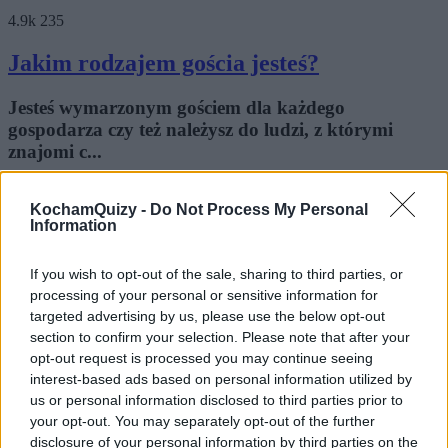
4.9k
235
Jakim rodzajem gościa jesteś?
Jesteś wymarzonym gościem dla każdego
gospodarza czy też należysz do ludzi, z którymi
znajomi c...
Zaczytana w filmach
KochamQuizy -
Do Not Process My Personal
Information
56 lat temu
Popularne
If you wish to opt-out of the sale, sharing to third parties, or
3.3k
263
processing of your personal or sensitive information for
targeted advertising by us, please use the below opt-out
Co myślą o Tobie mężczyźni?
section to confirm your selection. Please note that after your
opt-out request is processed you may continue seeing
Słodka i urocza, kumpela na mecz, a może trudna
interest-based ads based on personal information utilized by
do zdobycia księżniczka? Zobacz, jak postrzegaj...
us or personal information disclosed to third parties prior to
your opt-out. You may separately opt-out of the further
disclosure of your personal information by third parties on the
MadameRose