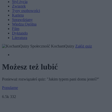
Styl życia
Związek
Typy osobowości
Kariera
Sprawdziany
Wiedza Ogólna
Film
Dyktando
Literatura
Społeczność KochamQuizy
Załóż quiz
Możesz też lubić
Ponieważ rozwiązałeś quiz: "Jakim typem pani domu jesteś?"
Popularne
6.5k
332