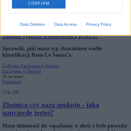
Profilerka
CONFIRM
56 lat temu
Popularne
4.0k
231
Data Deletion
Data Access
Privacy Policy
Jakim typem osobowości jesteś?
Sprawdź, jaki masz typ charakteru wedle
klasyfikacji Rene Le Senne’a.
Zaczytana w filmach
56 lat temu
Popularne
3.5k
150
Złośnica czy oaza spokoju - jaka
naprawdę jesteś?
Masz skłonność do wpadania w złość z byle powodu