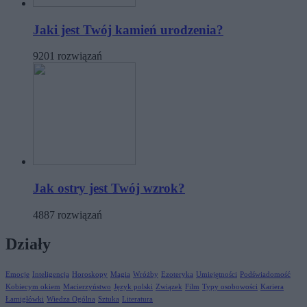
Jaki jest Twój kamień urodzenia?
9201 rozwiązań
Jak ostry jest Twój wzrok?
4887 rozwiązań
Działy
Emocje
Inteligencja
Horoskopy
Magia
Wróżby
Ezoteryka
Umiejętności
Podświadomość
Kobiecym okiem
Macierzyństwo
Język polski
Związek
Film
Typy osobowości
Kariera
Łamigłówki
Wiedza Ogólna
Sztuka
Literatura