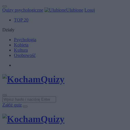
Quizy psychologiczne
Ulubione
Losuj
TOP 20
Działy
Psychologia
Kobieta
Kultura
Osobowość
Załóż quiz