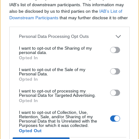
IAB’s list of downstream participants. This information may
56 lat temu
also be disclosed by us to third parties on the
IAB’s List of
1.2k
48
Downstream Participants
that may further disclose it to other
third parties.
Ile razy się zakochasz?
Personal Data Processing Opt Outs
Ile razy dopadnie Cię strzała amora? Czas to
I want to opt-out of the Sharing of my
sprawdzić!
personal data.
Opted In
Out Of The Box
I want to opt-out of the Sale of my
56 lat temu
Personal Data.
Popularne
Opted In
3.4k
147
I want to opt-out of processing my
Personal Data for Targeted Advertising.
Opted In
Jakim typem człowieka jesteś?
I want to opt-out of Collection, Use,
Gdyby spróbować opisać Twój charakter za pomocą
Retention, Sale, and/or Sharing of my
Personal Data that Is Unrelated with the
jednej, wybijającej się na pierwszy plan cechy....
Purposes for which it was collected.
Opted Out