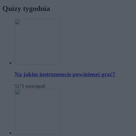
Quizy tygodnia
Na jakim instrumencie powinieneś grać?
5171 rozwiązań