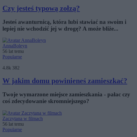
Czy jesteś typową zołzą?
Jesteś awanturnicą, która lubi stawiać na swoim i
lepiej nie wchodzić jej w drogę? A może bliże...
AnnaBoleyn
56 lat temu
Popularne
4.8k
382
W jakim domu powinieneś zamieszkać?
Twoje wymarzone miejsce zamieszkania - pałac czy
coś zdecydowanie skromniejszego?
Zaczytana w filmach
56 lat temu
Popularne