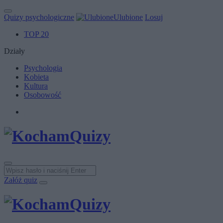
Quizy psychologiczne
Ulubione
Losuj
TOP 20
Działy
Psychologia
Kobieta
Kultura
Osobowość
Załóż quiz