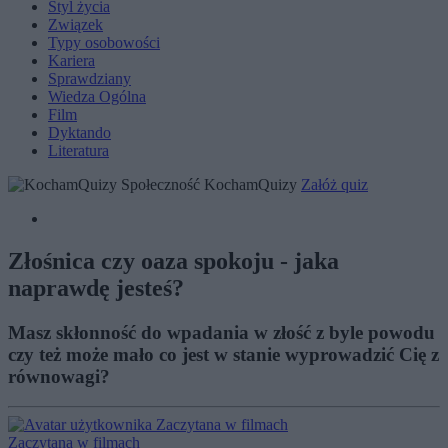
Styl życia
Związek
Typy osobowości
Kariera
Sprawdziany
Wiedza Ogólna
Film
Dyktando
Literatura
Społeczność KochamQuizy
Załóż quiz
Złośnica czy oaza spokoju - jaka
naprawdę jesteś?
Masz skłonność do wpadania w złość z byle powodu
czy też może mało co jest w stanie wyprowadzić Cię z
równowagi?
Zaczytana w filmach