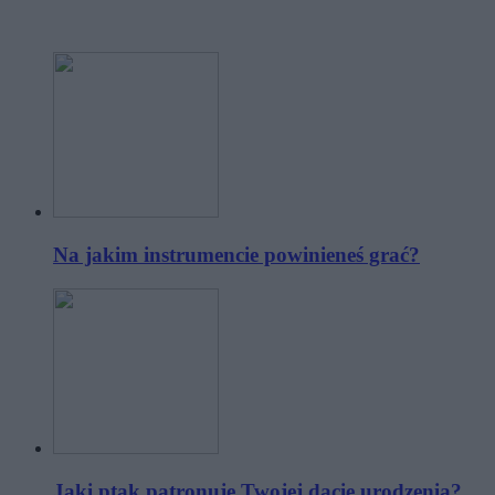
Na jakim instrumencie powinieneś grać?
Jaki ptak patronuje Twojej dacie urodzenia?