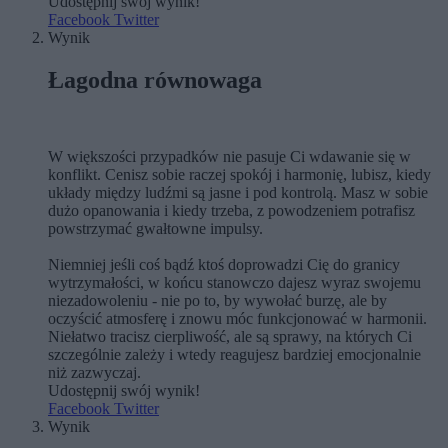
Udostępnij swój wynik!
Facebook
Twitter
Wynik
Łagodna równowaga
W większości przypadków nie pasuje Ci wdawanie się w
konflikt. Cenisz sobie raczej spokój i harmonię, lubisz, kiedy
układy między ludźmi są jasne i pod kontrolą. Masz w sobie
dużo opanowania i kiedy trzeba, z powodzeniem potrafisz
powstrzymać gwałtowne impulsy.
Niemniej jeśli coś bądź ktoś doprowadzi Cię do granicy
wytrzymałości, w końcu stanowczo dajesz wyraz swojemu
niezadowoleniu - nie po to, by wywołać burzę, ale by
oczyścić atmosferę i znowu móc funkcjonować w harmonii.
Niełatwo tracisz cierpliwość, ale są sprawy, na których Ci
szczególnie zależy i wtedy reagujesz bardziej emocjonalnie
niż zazwyczaj.
Udostępnij swój wynik!
Facebook
Twitter
Wynik