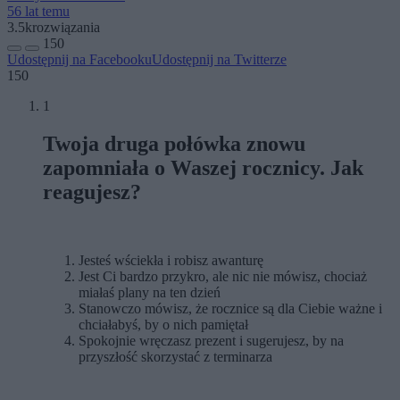
56 lat temu
3.5k
rozwiązania
150
Udostępnij na Facebooku
Udostępnij na Twitterze
150
1
Twoja druga połówka znowu
zapomniała o Waszej rocznicy. Jak
reagujesz?
Jesteś wściekła i robisz awanturę
Jest Ci bardzo przykro, ale nic nie mówisz, chociaż
miałaś plany na ten dzień
Stanowczo mówisz, że rocznice są dla Ciebie ważne i
chciałabyś, by o nich pamiętał
Spokojnie wręczasz prezent i sugerujesz, by na
przyszłość skorzystać z terminarza