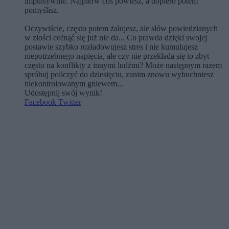
impulsywnie. Najpierw coś powiesz, a dopiero potem
pomyślisz.
Oczywiście, często potem żałujesz, ale słów powiedzianych
w złości cofnąć się już nie da... Co prawda dzięki swojej
postawie szybko rozładowujesz stres i nie kumulujesz
niepotrzebnego napięcia, ale czy nie przekłada się to zbyt
często na konflikty z innymi ludźmi? Może następnym razem
spróbuj policzyć do dziesięciu, zanim znowu wybuchniesz
niekontrolowanym gniewem...
Udostępnij swój wynik!
Facebook
Twitter