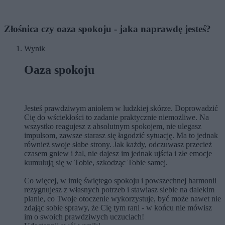
Złośnica czy oaza spokoju - jaka naprawdę jesteś?
Wynik
Oaza spokoju
Jesteś prawdziwym aniołem w ludzkiej skórze. Doprowadzić
Cię do wściekłości to zadanie praktycznie niemożliwe. Na
wszystko reagujesz z absolutnym spokojem, nie ulegasz
impulsom, zawsze starasz się łagodzić sytuację. Ma to jednak
również swoje słabe strony. Jak każdy, odczuwasz przecież
czasem gniew i żal, nie dajesz im jednak ujścia i złe emocje
kumulują się w Tobie, szkodząc Tobie samej.
Co więcej, w imię świętego spokoju i powszechnej harmonii
rezygnujesz z własnych potrzeb i stawiasz siebie na dalekim
planie, co Twoje otoczenie wykorzystuje, być może nawet nie
zdając sobie sprawy, że Cię tym rani - w końcu nie mówisz
im o swoich prawdziwych uczuciach!