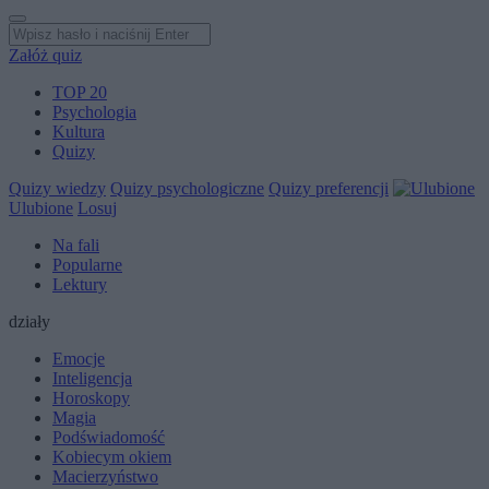
Załóż quiz
TOP 20
Psychologia
Kultura
Quizy
Quizy wiedzy
Quizy psychologiczne
Quizy preferencji
Ulubione
Losuj
Na fali
Popularne
Lektury
działy
Emocje
Inteligencja
Horoskopy
Magia
Podświadomość
Kobiecym okiem
Macierzyństwo