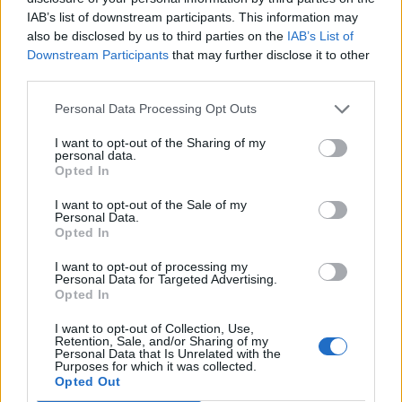
Tobą parę osób, a kobieta w okienku
IAB’s list of downstream participants. This information may
obsługuje bardzo powoli.
also be disclosed by us to third parties on the
IAB’s List of
Downstream Participants
that may further disclose it to other
third parties.
Przedzierasz się do okienka i domagasz
Personal Data Processing Opt Outs
natychmiastowej obsługi, jeśli trzeba, wzywasz
kierownika
I want to opt-out of the Sharing of my
Prosisz oczekujących, by Cię przepuścili, a przy
personal data.
okienku napominasz pracownicę, by liczyła się z
Opted In
czasem innych
Postanawiasz kupić bilet w pociągu, najwyżej postoisz
I want to opt-out of the Sale of my
Personal Data.
albo dopłacisz
Opted In
Prosisz ludzi przed Tobą, by Cię przepuścili, bo
zdążenie na pociąg to dla Ciebie sprawa życia i śmierci
9
I want to opt-out of processing my
Personal Data for Targeted Advertising.
Opted In
Pokłóciłaś się z bliską osobą z
rodziny. Było naprawdę ostro. Jak się
I want to opt-out of Collection, Use,
Retention, Sale, and/or Sharing of my
czujesz?
Personal Data that Is Unrelated with the
Purposes for which it was collected.
Opted Out