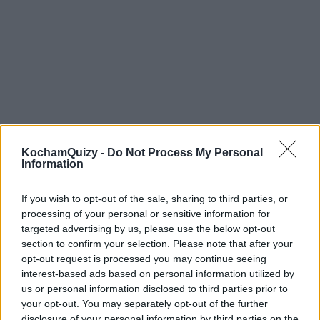
7
KochamQuizy -
Do Not Process My Personal
Wybierz przysłowie dla siebie:
Information
If you wish to opt-out of the sale, sharing to third parties, or
processing of your personal or sensitive information for
Mowa jest srebrem, a milczenie złotem
Chcesz się dowiedzieć prawdy o sobie, pokłóć się z
targeted advertising by us, please use the below opt-out
przyjacielem
section to confirm your selection. Please note that after your
Atak jest najlepszą obroną
opt-out request is processed you may continue seeing
Mądry głupiemu zawsze ustępuje
interest-based ads based on personal information utilized by
8
us or personal information disclosed to third parties prior to
your opt-out. You may separately opt-out of the further
Bardzo się spieszysz na pociąg, przed
disclosure of your personal information by third parties on the