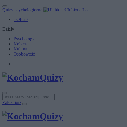
Quizy psychologiczne
Ulubione
Losuj
TOP 20
Działy
Psychologia
Kobieta
Kultura
Osobowość
Załóż quiz