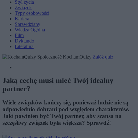
Styl życia
Związek
Typy osobowości
Kariera
Sprawdziany
Wiedza Ogólna
Film
Dyktando
Literatura
Społeczność KochamQuizy
Załóż quiz
Jaką cechę musi mieć Twój idealny
partner?
Wiele związków kończy się, ponieważ ludzie nie są
odpowiednio dobrani pod względem charakterów.
Jaki powinien być Twój partner, aby szansa na
szczęśliwy związek była większa? Sprawdź!