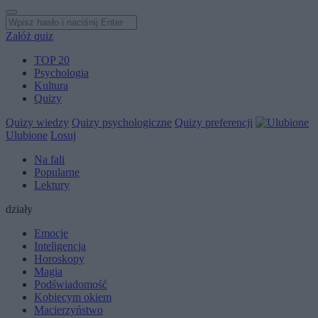
Załóż quiz
TOP 20
Psychologia
Kultura
Quizy
Quizy wiedzy
Quizy psychologiczne
Quizy preferencji
Ulubione
Losuj
Na fali
Popularne
Lektury
działy
Emocje
Inteligencja
Horoskopy
Magia
Podświadomość
Kobiecym okiem
Macierzyństwo