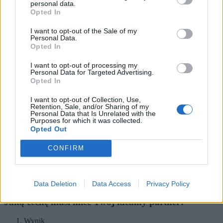
dzień?
personal data.
Opted In
I want to opt-out of the Sale of my
Personal Data.
Spokojny i przewidywalny
Opted In
Wypełniony zajęciami i ekscytujący
Nudny
Trochę chaotyczny i nie do końca zaplanowany
I want to opt-out of processing my
Personal Data for Targeted Advertising.
8
Opted In
Co byłoby nieakceptowalną cechą
I want to opt-out of Collection, Use,
Twojego partnera?
Retention, Sale, and/or Sharing of my
Personal Data that Is Unrelated with the
Purposes for which it was collected.
Opted Out
Brak zainteresowań
CONFIRM
Brak poczucia humoru
Wieczne spóźnianie się
Bycie niezdarą
Chorobliwa nieśmiałość
Data Deletion
Data Access
Privacy Policy
Jaką cechę musi mieć Twój idealny partner?
Wynik