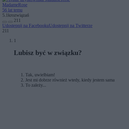
MadameRose
56 lat temu
5.1k
rozwiązań
211
Udostępnij na Facebooku
Udostępnij na Twitterze
211
1
Lubisz być w związku?
Tak, uwielbiam!
Jest mi dobrze również wtedy, kiedy jestem sama
To zależy...