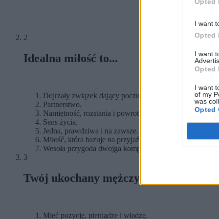
Opted 
I want t
Opted 
2
I want 
Idealna miłość to...
Advertis
Opted 
I want t
of my P
Dojrzały związek dający poczucie bezpieczeństwa.
was col
Partnerstwo.
Opted 
Namiętność, rozstania i powroty.
Sens życia.
Jedna, prawdziwa i na zawsze.
Miłość, która bazuje na przyjaźni.
Wesoła przygoda dwojga kompanów.
3
Twój ukochany mężczyzna powinien...
Mieć pozycję, pieniądze i władzę.