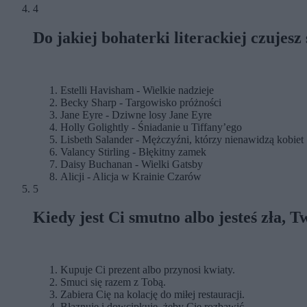
4
Do jakiej bohaterki literackiej czujesz
Estelli Havisham - Wielkie nadzieje
Becky Sharp - Targowisko próżności
Jane Eyre - Dziwne losy Jane Eyre
Holly Golightly - Śniadanie u Tiffany’ego
Lisbeth Salander - Mężczyźni, którzy nienawidzą kobiet
Valancy Stirling - Błękitny zamek
Daisy Buchanan - Wielki Gatsby
Alicji - Alicja w Krainie Czarów
5
Kiedy jest Ci smutno albo jesteś zła, T
Kupuje Ci prezent albo przynosi kwiaty.
Smuci się razem z Tobą.
Zabiera Cię na kolację do miłej restauracji.
Błaznuje i dowcipkuje, żeby Cię rozbawić.