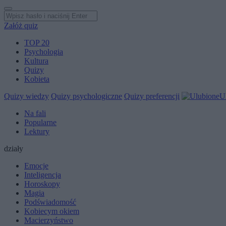
Załóż quiz
TOP 20
Psychologia
Kultura
Quizy
Kobieta
Quizy wiedzy
Quizy psychologiczne
Quizy preferencji
U
Na fali
Popularne
Lektury
działy
Emocje
Inteligencja
Horoskopy
Magia
Podświadomość
Kobiecym okiem
Macierzyństwo