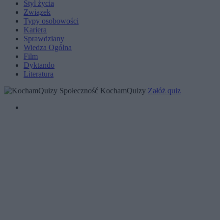
Styl życia
Związek
Typy osobowości
Kariera
Sprawdziany
Wiedza Ogólna
Film
Dyktando
Literatura
Społeczność KochamQuizy
Załóż quiz