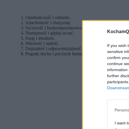
Opiekuńczość i oddanie.
Szlachetność i charyzmę.
Szczerość i bezkompromisowość.
KochamQu
Namiętność i głębię uczuć.
Pasję i idealizm.
Wierność i stałość.
If you wish 
Dojrzałość i odpowiedzialność.
sensitive in
Pogodę ducha i poczucie humoru.
confirm you
continue se
information 
further disc
participants
Downstream 
Persona
I want t