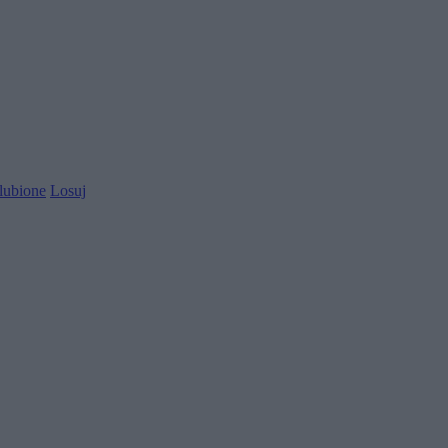
lubione
Losuj