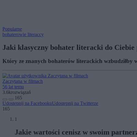
Popularne
bohaterowie literaccy
Jaki klasyczny bohater literacki do Ciebie
Który ze znanych bohaterów literackich wzbudziłby w
Zaczytana w filmach
56 lat temu
3.6k
rozwiązań
165
Udostępnij na Facebooku
Udostępnij na Twitterze
165
1
Jakie wartości cenisz w swoim partner