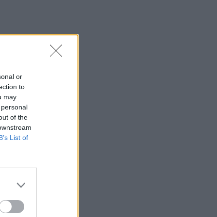
sonal or
ection to
ou may
 personal
out of the
 downstream
B’s List of