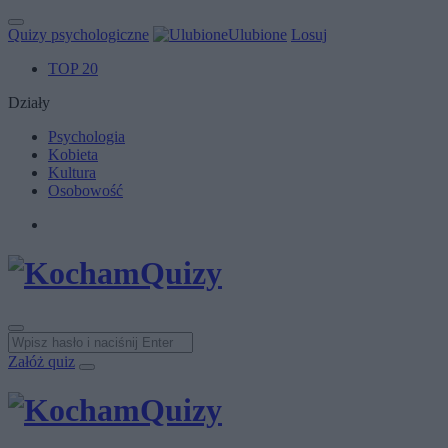
Quizy psychologiczne
Ulubione
Losuj
TOP 20
Działy
Psychologia
Kobieta
Kultura
Osobowość
Załóż quiz