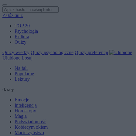
Załóż quiz
TOP 20
Psychologia
Kultura
Quizy
Quizy wiedzy
Quizy psychologiczne
Quizy preferencji
Ulubione
Losuj
Na fali
Popularne
Lektury
działy
Emocje
Inteligencja
Horoskopy
Magia
Podświadomość
Kobiecym okiem
Macierzyństwo