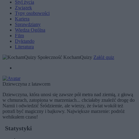
Styl życia
Związek
Typy osobowości
Kariera
Sprawdziany
Wiedza Ogólna
Film
Dyktando
Literatura
Społeczność KochamQuizy
Załóż quiz
Dziewczyna z latawcem
Dziewczyna, która unosi się zawsze pół metra nad ziemią, z głową
w chmurach, zatopiona w marzeniach... chciałaby znaleźć drogę do
Narnii i odwiedzić Śródziemie, ale wierzy, że świat wokół też
potrafi być magiczny i bajkowy. Największe marzenie: podróż
wehikułem czasu!
Statystyki