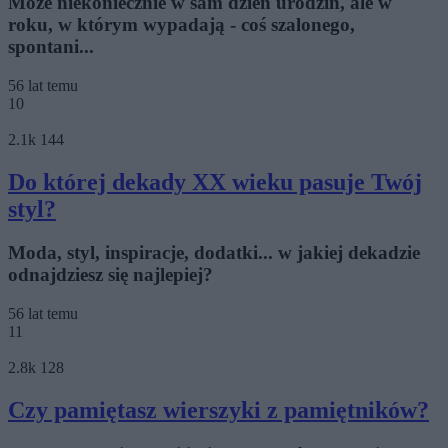
Może niekoniecznie w sam dzień urodzin, ale w
roku, w którym wypadają - coś szalonego,
spontani...
56 lat temu
10
2.1k
144
Do której dekady XX wieku pasuje Twój
styl?
Moda, styl, inspiracje, dodatki... w jakiej dekadzie
odnajdziesz się najlepiej?
56 lat temu
11
2.8k
128
Czy pamiętasz wierszyki z pamiętników?