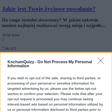
Jakie jest Twoje życiowe powołanie?
Do czego zostałeś stworzony? W jakim zakresie
możesz najlepiej realizować swoją misję i najpełn...
56 lat temu
2
7.6k
413
Ukryte pragnienia, ukryte tęsknoty... - z
KochamQuizy -
Do Not Process My Personal
czym kojarzą Ci się te obrazy?
Information
Przyjrzyj się prezentowanym obrazkom i zastanów
If you wish to opt-out of the sale, sharing to third parties, or
się, z czym Ci się w pierwszym rzędzie kojarzą....
processing of your personal or sensitive information for
targeted advertising by us, please use the below opt-out
56 lat temu
section to confirm your selection. Please note that after your
3
opt-out request is processed you may continue seeing
interest-based ads based on personal information utilized by
5.6k
75
us or personal information disclosed to third parties prior to