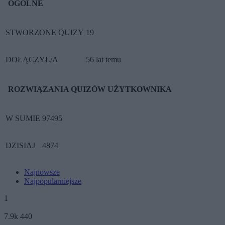
OGÓLNE
STWORZONE QUIZY
19
DOŁĄCZYŁ/A
56 lat temu
ROZWIĄZANIA QUIZÓW UŻYTKOWNIKA
W SUMIE
97495
DZISIAJ
4874
Najnowsze
Najpopularniejsze
1
7.9k
440