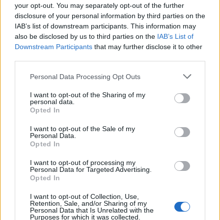
your opt-out. You may separately opt-out of the further
Co jest największą siłą Twojego umysłu?
disclosure of your personal information by third parties on the
IAB’s list of downstream participants. This information may
Na jakim atrybucie swojego umysłu możesz
also be disclosed by us to third parties on the
IAB’s List of
najmocniej polegać?
Downstream Participants
that may further disclose it to other
third parties.
56 lat temu
4
Personal Data Processing Opt Outs
3.2k
36
I want to opt-out of the Sharing of my
personal data.
Za czym podświadomie tęsknisz?
Opted In
Przyjrzyj się symbolom i obrazkom. Wybieraj
I want to opt-out of the Sale of my
Personal Data.
intuicyjnie, nie zastanawiaj się zbyt długo. Jakie ...
Opted In
56 lat temu
I want to opt-out of processing my
5
Personal Data for Targeted Advertising.
Opted In
3.7k
179
I want to opt-out of Collection, Use,
Retention, Sale, and/or Sharing of my
Co styl Twojego obuwia mówi o Tobie?
Personal Data that Is Unrelated with the
Purposes for which it was collected.