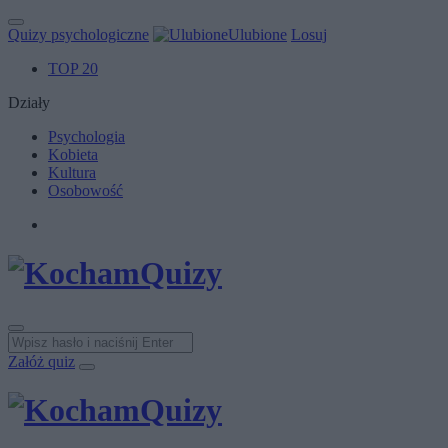
Quizy psychologiczne
Ulubione
Losuj
TOP 20
Działy
Psychologia
Kobieta
Kultura
Osobowość
Załóż quiz