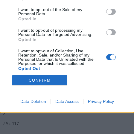
Ten test językowy niejednego wprawi w
I want to opt-out of the Sale of my
Personal Data.
konsternację!
Opted In
Język polski jest bogaty i kryje w sobie wiele
I want to opt-out of processing my
Personal Data for Targeted Advertising.
tajemnic. Czy uważasz się za znawcę tajników gra...
Opted In
56 lat temu
I want to opt-out of Collection, Use,
4
Retention, Sale, and/or Sharing of my
Personal Data that Is Unrelated with the
3.1k
142
Purposes for which it was collected.
Opted Out
Czy masz fotograficzną pamięć?
CONFIRM
To umiejętność przydatna i nie tak często spotykana.
Czy Twoja pamięć funkcjonuje jak stopklatk...
Data Deletion
Data Access
Privacy Policy
56 lat temu
5
2.5k
117