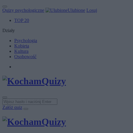
Quizy psychologiczne
Ulubione
Losuj
TOP 20
Działy
Psychologia
Kobieta
Kultura
Osobowość
Załóż quiz