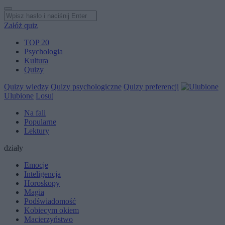
Załóż quiz
TOP 20
Psychologia
Kultura
Quizy
Quizy wiedzy
Quizy psychologiczne
Quizy preferencji
Ulubione
Losuj
Na fali
Popularne
Lektury
działy
Emocje
Inteligencja
Horoskopy
Magia
Podświadomość
Kobiecym okiem
Macierzyństwo