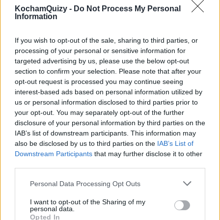
Czy rozpoznasz sławnych ludzi na
KochamQuizy -
Do Not Process My Personal
Information
zdjęciach z dzieciństwa?
If you wish to opt-out of the sale, sharing to third parties, or
Te niewinne aniołki są dzisiaj już całkiem dorosłe.
processing of your personal or sensitive information for
Czy wiesz, kto wyrósł z tego milusińskiego?
targeted advertising by us, please use the below opt-out
section to confirm your selection. Please note that after your
56 lat temu
opt-out request is processed you may continue seeing
2
interest-based ads based on personal information utilized by
2.4k
144
us or personal information disclosed to third parties prior to
your opt-out. You may separately opt-out of the further
Siedem filozofii życiowych - która z nich
disclosure of your personal information by third parties on the
jest Ci najbliższa?
IAB’s list of downstream participants. This information may
also be disclosed by us to third parties on the
IAB’s List of
Downstream Participants
that may further disclose it to other
W jaki sposób patrzysz na świat i życie? Jak
third parties.
postrzegasz rzeczywistość wokół i jaki masz stosun...
Personal Data Processing Opt Outs
56 lat temu
3
I want to opt-out of the Sharing of my
personal data.
2.8k
86
Opted In