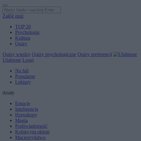
Załóż quiz
TOP 20
Psychologia
Kultura
Quizy
Quizy wiedzy
Quizy psychologiczne
Quizy preferencji
Ulubione
Losuj
Na fali
Popularne
Lektury
działy
Emocje
Inteligencja
Horoskopy
Magia
Podświadomość
Kobiecym okiem
Macierzyństwo