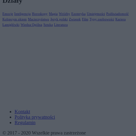
Działy
Emocje
Inteligencja
Horoskopy
Magia
Wróżby
Ezoteryka
Umiejętności
Podświadomość
Kobiecym okiem
Macierzyństwo
Język polski
Związek
Film
Typy osobowości
Kariera
Łamigłówki
Wiedza Ogólna
Sztuka
Literatura
Kontakt
Polityka prywatności
Regulamin
© 2017 - 2020 Wszelkie prawa zastrzeżone