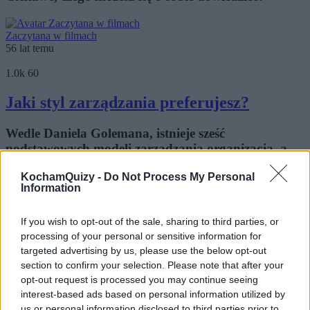
Zaczytana w filmach
56 lat temu
1.0k
60
Jaki styl zarządzania preferujesz?
Wedle Daniela Golemana, istnieje sześć
podstawowych modeli zarządzania organizacją, a
naprawdę ...
KochamQuizy -
Do Not Process My Personal
Information
Zaczytana w filmach
56 lat temu
If you wish to opt-out of the sale, sharing to third parties, or
processing of your personal or sensitive information for
2.5k
195
targeted advertising by us, please use the below opt-out
section to confirm your selection. Please note that after your
Czy jesteś otwarty na nowe
opt-out request is processed you may continue seeing
doświadczenia?
interest-based ads based on personal information utilized by
us or personal information disclosed to third parties prior to