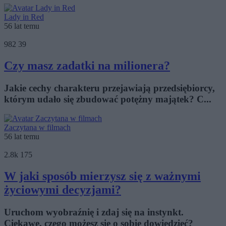
Lady in Red
56 lat temu
982
39
Czy masz zadatki na milionera?
Jakie cechy charakteru przejawiają przedsiębiorcy,
którym udało się zbudować potężny majątek? C...
Zaczytana w filmach
56 lat temu
2.8k
175
W jaki sposób mierzysz się z ważnymi
życiowymi decyzjami?
Uruchom wyobraźnię i zdaj się na instynkt.
Ciekawe, czego możesz się o sobie dowiedzieć?