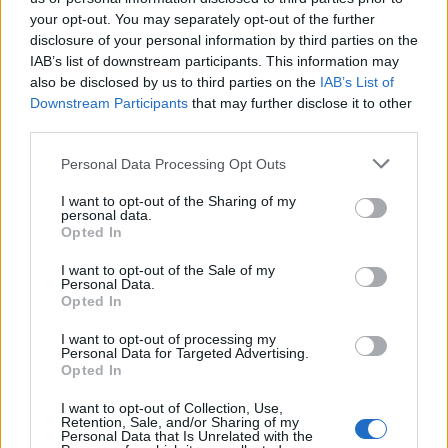
Czy lubisz testować swoje granice i wychodzić poza
your opt-out. You may separately opt-out of the further
własną strefę komfortu?
disclosure of your personal information by third parties on the
IAB’s list of downstream participants. This information may
also be disclosed by us to third parties on the
IAB’s List of
Zaczytana w filmach
Downstream Participants
that may further disclose it to other
56 lat temu
third parties.
Popularne
4.9k
377
Personal Data Processing Opt Outs
Jaki jest Twój styl uwodzenia?
I want to opt-out of the Sharing of my
personal data.
Opted In
Zastanawiałaś się kiedyś, co sprawia, że mężczyźni
zwracają na Ciebie uwagę? Ten quiz powie Ci,...
I want to opt-out of the Sale of my
Personal Data.
Opted In
MadameRose
I want to opt-out of processing my
56 lat temu
Personal Data for Targeted Advertising.
Opted In
1.5k
83
I want to opt-out of Collection, Use,
Jaka jest Twoja tajna broń?
Retention, Sale, and/or Sharing of my
Personal Data that Is Unrelated with the