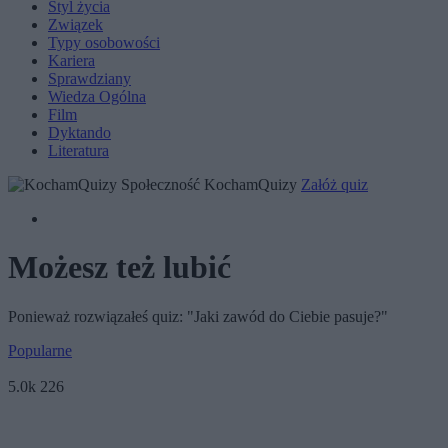
Styl życia
Związek
Typy osobowości
Kariera
Sprawdziany
Wiedza Ogólna
Film
Dyktando
Literatura
Społeczność KochamQuizy
Załóż quiz
Możesz też lubić
Ponieważ rozwiązałeś quiz: "Jaki zawód do Ciebie pasuje?"
Popularne
5.0k
226