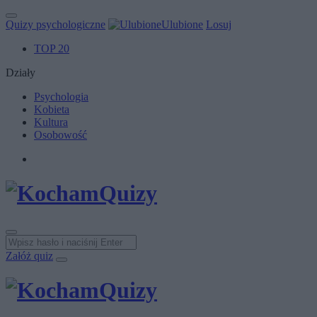
Quizy psychologiczne
Ulubione
Losuj
TOP 20
Działy
Psychologia
Kobieta
Kultura
Osobowość
Załóż quiz