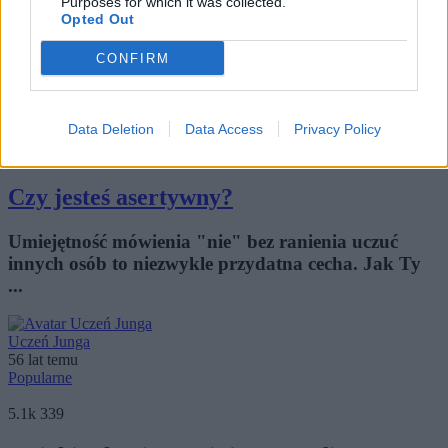
Purposes for which it was collected.
Opted Out
Jaki ukryty talent przychodzi Ci z pomocą w
sytuacjach kryzysowych i nie tylko?
CONFIRM
Profilerka
56 lat temu
Data Deletion
Data Access
Privacy Policy
1.2k
68
Czy jesteś asertywny?
Umiejętność mówienia "nie" bez ranienia uczuć
innych osób to niezwykle przydatna cecha. Jak Ty
...
Uczeń Junga
56 lat temu
Popularne
5.1k
339