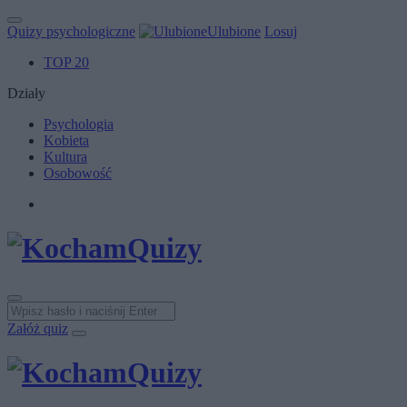
Quizy psychologiczne
Ulubione
Losuj
TOP 20
Działy
Psychologia
Kobieta
Kultura
Osobowość
Załóż quiz