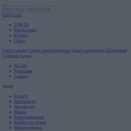
Załóż quiz
TOP 20
Psychologia
Kultura
Quizy
Quizy wiedzy
Quizy psychologiczne
Quizy preferencji
Ulubione
Losuj
Na fali
Popularne
Lektury
działy
Emocje
Inteligencja
Horoskopy
Magia
Podświadomość
Kobiecym okiem
Macierzyństwo