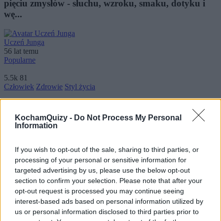
pięciu zmysłów - słuchu, wzroku, smaku, dotyku i
wę...
Uczeń Junga
56 lat temu
Popularne
5.5k
81
Człowiek
Zdrowie
Styl życia
Co mówi o Tobie grupa Twojej krwi?
KochamQuizy -
Do Not Process My Personal
Information
Istnieje teoria, że grupa krwi, z którą się urodziliśmy,
wpływa na cechy naszego charakteru. Cz...
If you wish to opt-out of the sale, sharing to third parties, or
processing of your personal or sensitive information for
Zaczytana w filmach
targeted advertising by us, please use the below opt-out
56 lat temu
section to confirm your selection. Please note that after your
Popularne
opt-out request is processed you may continue seeing
interest-based ads based on personal information utilized by
3.2k
104
us or personal information disclosed to third parties prior to
Człowiek
Podświadomość
Kobiecym okiem