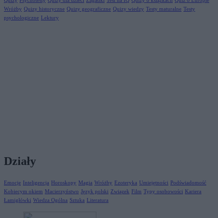
Quizy
Psychotesty
Quizy dla dzieci
Zagadki
Test na IQ
Quizy o książkach
Quiz o Europie
Wróżby
Quizy historyczne
Quizy geograficzne
Quizy wiedzy
Testy maturalne
Testy
psychologiczne
Lektury
Działy
Emocje
Inteligencja
Horoskopy
Magia
Wróżby
Ezoteryka
Umiejętności
Podświadomość
Kobiecym okiem
Macierzyństwo
Język polski
Związek
Film
Typy osobowości
Kariera
Łamigłówki
Wiedza Ogólna
Sztuka
Literatura