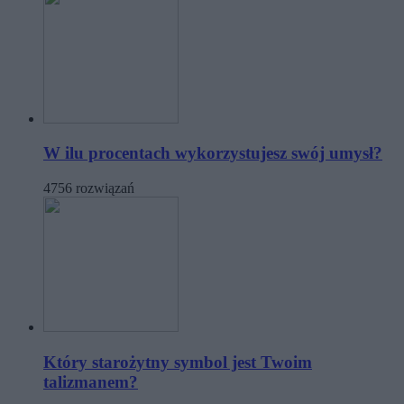
W ilu procentach wykorzystujesz swój umysł?
4756 rozwiązań
Który starożytny symbol jest Twoim
talizmanem?