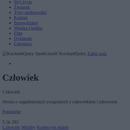
Styl życia
Związek
Typy osobowości
Kariera
Sprawdziany
Wiedza Ogólna
Film
Dyktando
Literatura
Społeczność KochamQuizy
Załóż quiz
Człowiek
Człowiek
Strona o zagadnieniach związanych z człowiekiem i zdrowiem
Popularne
5.1k
293
Człowiek
Wróżby
Kobiecym okiem