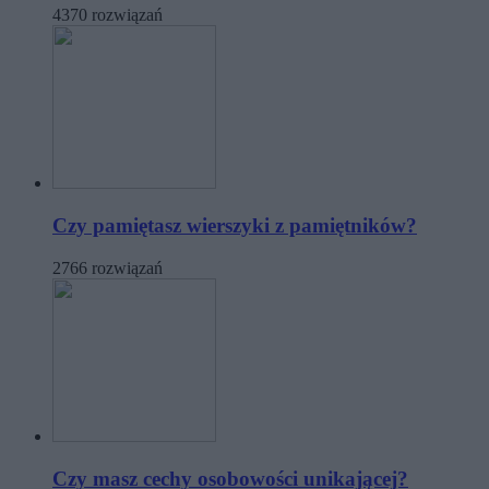
4370 rozwiązań
Czy pamiętasz wierszyki z pamiętników?
2766 rozwiązań
Czy masz cechy osobowości unikającej?