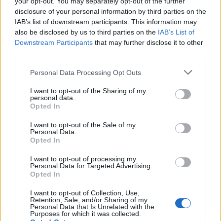
your opt-out. You may separately opt-out of the further
Co mówi o Tobie pozycja, w której śpisz?
disclosure of your personal information by third parties on the
IAB’s list of downstream participants. This information may
also be disclosed by us to third parties on the
IAB’s List of
Każdy z nas ma pozycję, w której najczęściej układa
Downstream Participants
that may further disclose it to other
się podczas snu. Jaka jest Twoja i co zdrad...
third parties.
Personal Data Processing Opt Outs
Namaste
56 lat temu
Popularne
I want to opt-out of the Sharing of my
personal data.
Opted In
5.7k
183
Człowiek
I want to opt-out of the Sale of my
Personal Data.
Jaki jest Twój wiek umysłowy?
Opted In
I want to opt-out of processing my
Zapewne wiesz, ile świeczek będzie na Twoim
Personal Data for Targeted Advertising.
następnym torcie urodzinowym. Ale czy ta liczba
Opted In
jes...
I want to opt-out of Collection, Use,
Retention, Sale, and/or Sharing of my
Personal Data that Is Unrelated with the
Talisman
Purposes for which it was collected.
56 lat temu