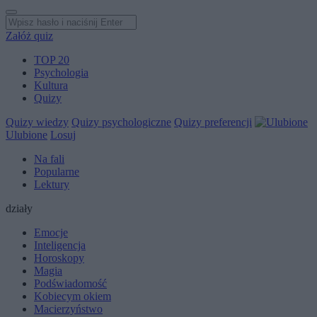
Załóż quiz
TOP 20
Psychologia
Kultura
Quizy
Quizy wiedzy
Quizy psychologiczne
Quizy preferencji
Ulubione
Losuj
Na fali
Popularne
Lektury
działy
Emocje
Inteligencja
Horoskopy
Magia
Podświadomość
Kobiecym okiem
Macierzyństwo