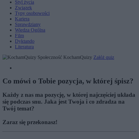
Styl życia
Związek
Typy osobowości
Kariera
Sprawdziany
Wiedza Ogólna
Film
Dyktando
Literatura
Społeczność KochamQuizy
Załóż quiz
Co mówi o Tobie pozycja, w której śpisz?
Każdy z nas ma pozycję, w której najczęściej układa
się podczas snu. Jaka jest Twoja i co zdradza na
Twój temat?
Zaraz się przekonasz!