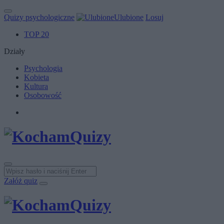
Quizy psychologiczne
Ulubione
Losuj
TOP 20
Działy
Psychologia
Kobieta
Kultura
Osobowość
Załóż quiz