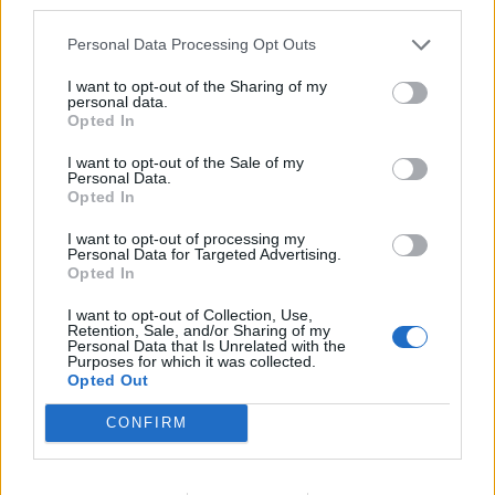
third parties.
nimi zarządza. Lubią jasne zasady i w dużej mierze polegają
na opinii innych osób.
Personal Data Processing Opt Outs
Nie mają potrzeby posiadania wielu znajomych. Trzymają się
I want to opt-out of the Sharing of my
raczej swojego środowiska, które znają i w którym czują się
personal data.
bezpiecznie. Osoby te są czasem mało asertywne i ciężko im
Opted In
odmówić.
Udostępnij swój wynik!
I want to opt-out of the Sale of my
Facebook
Twitter
Personal Data.
Opted In
Wynik
I want to opt-out of processing my
Pozycja tęskniącego
Personal Data for Targeted Advertising.
Opted In
Osoba w pozycji tęskniącego zasypia na boku, a jej ręce
ułożone są do przodu, jakby w geście obejmowania.
I want to opt-out of Collection, Use,
Retention, Sale, and/or Sharing of my
Personal Data that Is Unrelated with the
Osoby, które zasypiają w taki sposób, na pierwszy rzut oka
Purposes for which it was collected.
wydają się bardzo empatyczne i otwarte. Często spotkać je
Opted Out
można na imprezach, a ich życie towarzyskie jest bardzo
rozbudowane. W głębi serca jednak czują się samotne i są
CONFIRM
dość podejrzliwe.
Ciężko im zaufać komuś w 100%. W związku bywają
zazdrosne bez powodu. Pragną najbardziej bliskiej relacji.