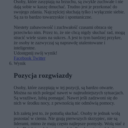
Osoby, które zasypiają na brzuchu, są zwykle zuchwałe i nie
dają sobie w kaszę dmuchać. Trudno jest je przekonać do
swojego zdania. Najczęściej słuchają tylko i wyłącznie siebie.
Są za to bardzo towarzyskie i spontaniczne.
Niestety zabawowość i zuchwałość czasami obraca się
przeciwko nim. Przez to, że nie chcą nigdy słuchać rad, mogą
stracić wiele szans na sukces. A jest to tym bardziej przykre,
że osoby te zazwyczaj są naprawdę utalentowane i
inteligentne.
Udostępnij swój wynik!
Facebook
Twitter
Wynik
Pozycja rozgwiazdy
Osoby, które zasypiają w tej pozycji, są bardzo otwarte.
Można na nich polegać nawet w najtrudniejszych sytuacjach.
Są wrażliwe, lubią pomagać. Nawet jeśli zadzwoni się do
nich w środku nocy, z pewnością nie odmówią pomocy.
Ich zaletą jest to, że potrafią słuchać. Osoby te jednak wolą
pozostać w cieniu. Nie grają pierwszych skrzypiec, nie są
liderami, mimo że mają często najlepsze pomysły. Wolą stać z