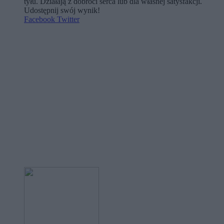
tyłu. Działają z dobroci serca lub dla własnej satysfakcji.
Udostępnij swój wynik!
Facebook
Twitter