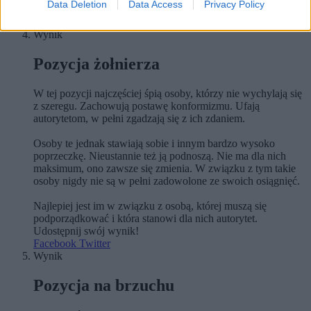
Data Deletion
Data Access
Privacy Policy
Udostępnij swój wynik!
Facebook
Twitter
Wynik
Pozycja żołnierza
W tej pozycji najczęściej śpią osoby, którzy nie wychylają się
z szeregu. Zachowują postawę konformizmu. Ufają
autorytetom, w pełni zgadzają się z ich zdaniem.
Osoby te jednak stawiają sobie i innym bardzo wysoko
poprzeczkę. Nieustannie też ją podnoszą. Nie ma dla nich
maksimum, ono zawsze się zmienia. W związku z tym takie
osoby nigdy nie są w pełni zadowolone ze swoich osiągnięć.
Najlepiej jest im w związku z osobą, której muszą się
podporządkować i która stanowi dla nich autorytet.
Udostępnij swój wynik!
Facebook
Twitter
Wynik
Pozycja na brzuchu