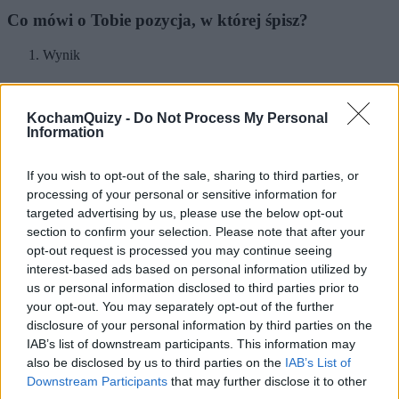
Co mówi o Tobie pozycja, w której śpisz?
Wynik
Pozycja embrionalna
KochamQuizy -
Do Not Process My Personal
Pozycja embrionalna bardzo często wyraża niepewność i brak
Information
poczucia bezpieczeństwa. Osoby takie w życiu otaczają się
skorupą, która pozwala utrzymać im określony dystans.
If you wish to opt-out of the sale, sharing to third parties, or
processing of your personal or sensitive information for
Przy pierwszym kontakcie mogą wydawać się nieśmiałe i
wycofane, ale przy bliższym poznaniu okazują się wesołe i
targeted advertising by us, please use the below opt-out
bardzo towarzyskie. Bardzo ważna jest dla nich wolność;
section to confirm your selection. Please note that after your
łatwo je do siebie zranić, a odzyskać ich zaufanie jest
opt-out request is processed you may continue seeing
niezwykle trudno.
interest-based ads based on personal information utilized by
Udostępnij swój wynik!
us or personal information disclosed to third parties prior to
Facebook
Twitter
your opt-out. You may separately opt-out of the further
Wynik
disclosure of your personal information by third parties on the
Pozycja kloca
IAB’s list of downstream participants. This information may
also be disclosed by us to third parties on the
IAB’s List of
Downstream Participants
that may further disclose it to other
Osoby, które wybierają taką pozycję snu są zazwyczaj
służbistami. Nie lubią się wychylać i lepiej czują się, gdy ktoś