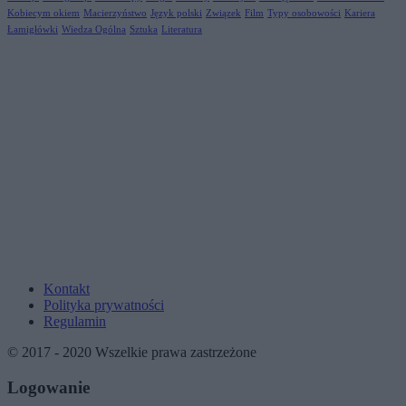
Kobiecym okiem
Macierzyństwo
Język polski
Związek
Film
Typy osobowości
Kariera
Łamigłówki
Wiedza Ogólna
Sztuka
Literatura
Kontakt
Polityka prywatności
Regulamin
© 2017 - 2020 Wszelkie prawa zastrzeżone
Logowanie