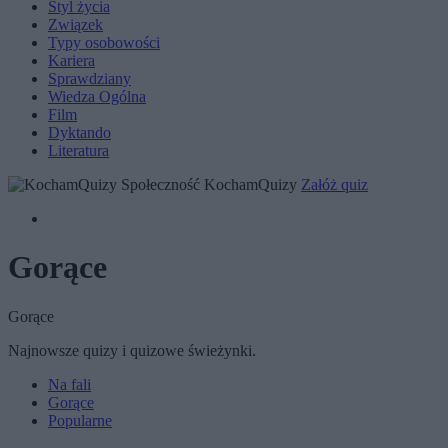
Styl życia
Związek
Typy osobowości
Kariera
Sprawdziany
Wiedza Ogólna
Film
Dyktando
Literatura
Społeczność KochamQuizy
Załóż quiz
Gorące
Gorące
Najnowsze quizy i quizowe świeżynki.
Na fali
Gorące
Popularne