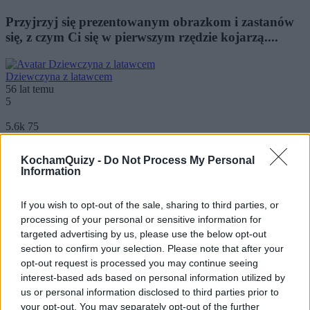
Przyjrzyj się prezentowanym obrazkom i zastanów
się, z czym Ci się w pierwszym rzędzie kojarzą....
Dziewczyna z latawcem
56 lat temu
5
5.6k
75
Co jest największą siłą Twojego umysłu?
KochamQuizy -
Do Not Process My Personal
Information
Na jakim atrybucie swojego umysłu możesz
najmocniej polegać?
If you wish to opt-out of the sale, sharing to third parties, or
processing of your personal or sensitive information for
targeted advertising by us, please use the below opt-out
Dziewczyna z latawcem
section to confirm your selection. Please note that after your
56 lat temu
opt-out request is processed you may continue seeing
6
interest-based ads based on personal information utilized by
18.0k
353
us or personal information disclosed to third parties prior to
your opt-out. You may separately opt-out of the further