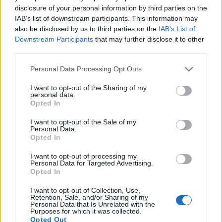
Jaki jest Twój największy lęk według
disclosure of your personal information by third parties on the
znaku zodiaku?
IAB’s list of downstream participants. This information may
also be disclosed by us to third parties on the
IAB’s List of
Downstream Participants
that may further disclose it to other
Wybierz swój znak zodiaku i sprawdź, czy Twoje
third parties.
lęki faktycznie pokrywają się z założeniami horo...
Personal Data Processing Opt Outs
Lady in Red
I want to opt-out of the Sharing of my
56 lat temu
personal data.
7
Opted In
3.3k
137
I want to opt-out of the Sale of my
Personal Data.
Jak postrzegają Cię ludzie z bliskiego
Opted In
otoczenia?
I want to opt-out of processing my
Personal Data for Targeted Advertising.
Opted In
Co przychodzi na myśl Twoim przyjaciołom i
znajomym, gdy myślą o Tobie? Co Cię przede
I want to opt-out of Collection, Use,
wszystkim...
Retention, Sale, and/or Sharing of my
Personal Data that Is Unrelated with the
Purposes for which it was collected.
Opted Out