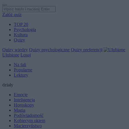
Załóż quiz
TOP 20
Psychologia
Kultura
Quizy
Quizy wiedzy
Quizy psychologiczne
Quizy preferencji
Ulubione
Losuj
Na fali
Popularne
Lektury
działy
Emocje
Inteligencja
Horoskopy
Magia
Podświadomość
Kobiecym okiem
Macierzyństwo