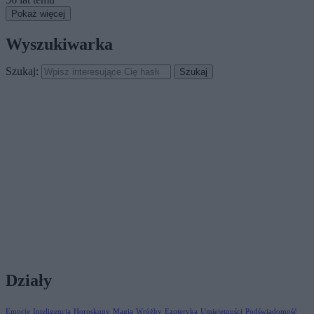
Pokaż więcej
Wyszukiwarka
Szukaj:
Działy
Emocje
Inteligencja
Horoskopy
Magia
Wróżby
Ezoteryka
Umiejętności
Podświadomość