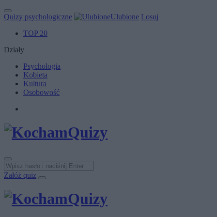
Quizy psychologiczne
Ulubione
Losuj
TOP 20
Działy
Psychologia
Kobieta
Kultura
Osobowość
Załóż quiz