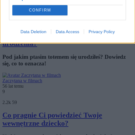
Zaczytana w filmach
56 lat temu
CONFIRM
8
8.4k
173
Data Deletion
Data Access
Privacy Policy
Jaki ptak patronuje Twojej dacie
urodzenia?
Pod jakim ptasim totemem się urodziłeś? Dowiedz
się, co to oznacza!
Zaczytana w filmach
56 lat temu
9
2.2k
59
Co pragnie Ci powiedzieć Twoje
wewnętrzne dziecko?