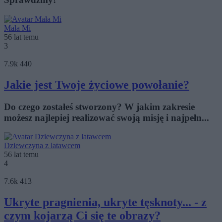
Mała Mi
56 lat temu
3
7.9k
440
Jakie jest Twoje życiowe powołanie?
Do czego zostałeś stworzony? W jakim zakresie
możesz najlepiej realizować swoją misję i najpełn...
Dziewczyna z latawcem
56 lat temu
4
7.6k
413
Ukryte pragnienia, ukryte tęsknoty... - z
czym kojarzą Ci się te obrazy?