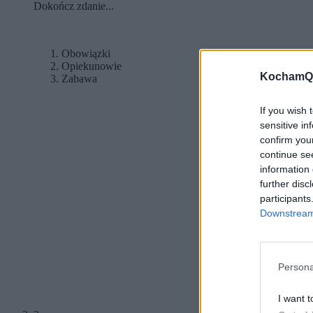
Dokończ zdanie...
Obowiązki
Opiekunowie
KochamQu
Zabawa
If you wish 
sensitive in
confirm you
continue se
information 
further disc
participants
Downstream 
Persona
I want t