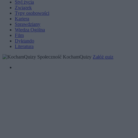
Styl życia
Związek
Typy osobowości
Kariera
Sprawdziany
Wiedza Ogólna
Film
Dyktando
Literatura
Społeczność KochamQuizy
Załóż quiz