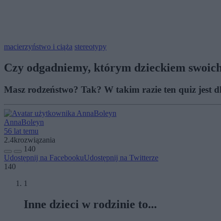
macierzyństwo i ciąża
stereotypy
Czy odgadniemy, którym dzieckiem swoich
Masz rodzeństwo? Tak? W takim razie ten quiz jest 
AnnaBoleyn
56 lat temu
2.4k
rozwiązania
140
Udostępnij na Facebooku
Udostępnij na Twitterze
140
1
Inne dzieci w rodzinie to...