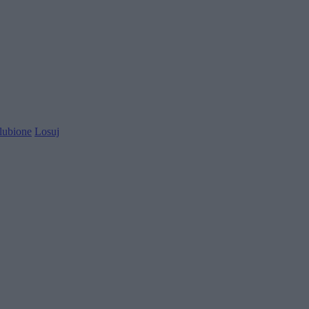
lubione
Losuj