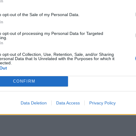
In
o opt-out of the Sale of my Personal Data.
In
to opt-out of processing my Personal Data for Targeted
ing.
In
o opt-out of Collection, Use, Retention, Sale, and/or Sharing
ersonal Data that Is Unrelated with the Purposes for which it
lected.
lekarza w dzieciństwie?
Out
CONFIRM
ie tylko w uzasadnionych przypadkach
Data Deletion
Data Access
Privacy Policy