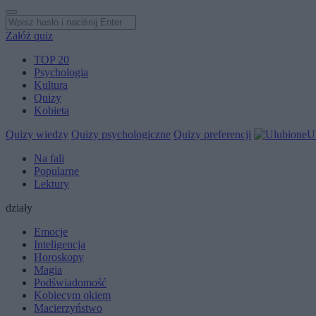
Załóż quiz
TOP 20
Psychologia
Kultura
Quizy
Kobieta
Quizy wiedzy
Quizy psychologiczne
Quizy preferencji
U
Na fali
Popularne
Lektury
działy
Emocje
Inteligencja
Horoskopy
Magia
Podświadomość
Kobiecym okiem
Macierzyństwo