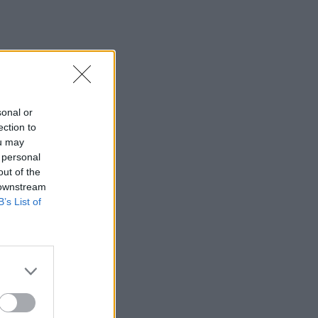
sonal or
ection to
ou may
 personal
out of the
 downstream
B’s List of