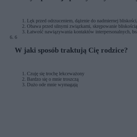
Lęk przed odrzuceniem, dążenie do nadmiernej bliskości
Obawa przed silnymi związkami, skrępowanie bliskością, 
Łatwość nawiązywania kontaktów interpersonalnych, brak
6
W jaki sposób traktują Cię rodzice?
Czuję się trochę lekceważony
Bardzo się o mnie troszczą
Dużo ode mnie wymagają