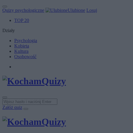
Quizy psychologiczne
Ulubione
Losuj
TOP 20
Działy
Psychologia
Kobieta
Kultura
Osobowość
Załóż quiz