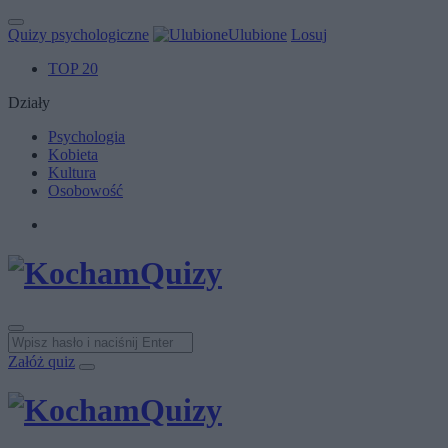
Quizy psychologiczne
Ulubione
Losuj
TOP 20
Działy
Psychologia
Kobieta
Kultura
Osobowość
Załóż quiz