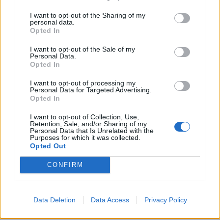
Kto nie idzie do przodu, ten się cofa
Najwyższą wartością jest wiedza
I want to opt-out of the Sharing of my
10
personal data.
Opted In
Wybierz przedmiot:
I want to opt-out of the Sale of my
Personal Data.
Opted In
Świeca
I want to opt-out of processing my
Okulary
Personal Data for Targeted Advertising.
Miecz
Opted In
Pozytywka
Wachlarz
I want to opt-out of Collection, Use,
Zegarek
Retention, Sale, and/or Sharing of my
Personal Data that Is Unrelated with the
Poduszka
Purposes for which it was collected.
Opted Out
CONFIRM
Data Deletion
Data Access
Privacy Policy