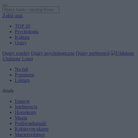
Załóż quiz
TOP 20
Psychologia
Kultura
Quizy
Quizy wiedzy
Quizy psychologiczne
Quizy preferencji
Ulubione
Losuj
Na fali
Popularne
Lektury
działy
Emocje
Inteligencja
Horoskopy
Magia
Podświadomość
Kobiecym okiem
Macierzyństwo