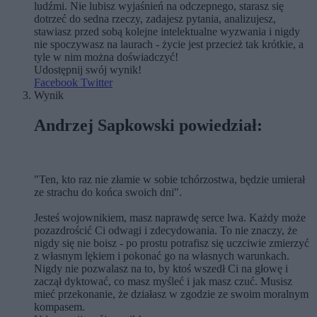
ludźmi. Nie lubisz wyjaśnień na odczepnego, starasz się
dotrzeć do sedna rzeczy, zadajesz pytania, analizujesz,
stawiasz przed sobą kolejne intelektualne wyzwania i nigdy
nie spoczywasz na laurach - życie jest przecież tak krótkie, a
tyle w nim można doświadczyć!
Udostępnij swój wynik!
Facebook
Twitter
Wynik
Andrzej Sapkowski powiedział:
"Ten, kto raz nie złamie w sobie tchórzostwa, będzie umierał
ze strachu do końca swoich dni".
Jesteś wojownikiem, masz naprawdę serce lwa. Każdy może
pozazdrościć Ci odwagi i zdecydowania. To nie znaczy, że
nigdy się nie boisz - po prostu potrafisz się uczciwie zmierzyć
z własnym lękiem i pokonać go na własnych warunkach.
Nigdy nie pozwalasz na to, by ktoś wszedł Ci na głowę i
zaczął dyktować, co masz myśleć i jak masz czuć. Musisz
mieć przekonanie, że działasz w zgodzie ze swoim moralnym
kompasem.