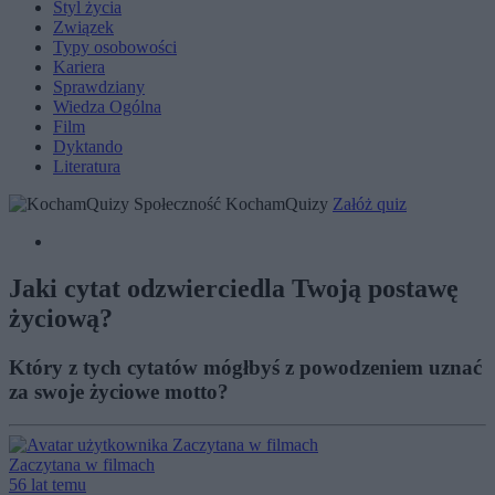
Styl życia
Związek
Typy osobowości
Kariera
Sprawdziany
Wiedza Ogólna
Film
Dyktando
Literatura
Społeczność KochamQuizy
Załóż quiz
Jaki cytat odzwierciedla Twoją postawę
życiową?
Który z tych cytatów mógłbyś z powodzeniem uznać
za swoje życiowe motto?
Zaczytana w filmach
56 lat temu