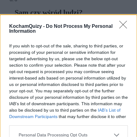
Sam czy wśród ludzi?
KochamQuizy -
Do Not Process My Personal
Information
Raczej sam
Wśród ludzi, ale tylko tych bliskich
If you wish to opt-out of the sale, sharing to third parties, or
Raczej wśród ludzi
processing of your personal or sensitive information for
Wśród ludzi - i to na czele
Zdecydowanie wśród ludzi
targeted advertising by us, please use the below opt-out
Tak i tak będzie dobrze
section to confirm your selection. Please note that after your
Zdecydowanie sam
opt-out request is processed you may continue seeing
9
interest-based ads based on personal information utilized by
us or personal information disclosed to third parties prior to
Uważasz, że:
your opt-out. You may separately opt-out of the further
disclosure of your personal information by third parties on the
IAB’s list of downstream participants. This information may
also be disclosed by us to third parties on the
IAB’s List of
Nigdy nie boją się tylko głupcy
Człowiek jest zwierzęciem stadnym
Downstream Participants
that may further disclose it to other
Trzeba mieć dystans do siebie
third parties.
Życie ma posmak goryczy
Piękno kryje się wszędzie
Personal Data Processing Opt Outs