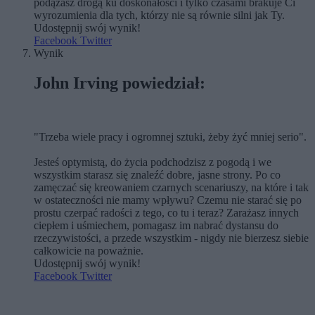
podążasz drogą ku doskonałości i tylko czasami brakuje Ci
wyrozumienia dla tych, którzy nie są równie silni jak Ty.
Udostępnij swój wynik!
Facebook
Twitter
Wynik
John Irving powiedział:
"Trzeba wiele pracy i ogromnej sztuki, żeby żyć mniej serio".
Jesteś optymistą, do życia podchodzisz z pogodą i we
wszystkim starasz się znaleźć dobre, jasne strony. Po co
zamęczać się kreowaniem czarnych scenariuszy, na które i tak
w ostateczności nie mamy wpływu? Czemu nie starać się po
prostu czerpać radości z tego, co tu i teraz? Zarażasz innych
ciepłem i uśmiechem, pomagasz im nabrać dystansu do
rzeczywistości, a przede wszystkim - nigdy nie bierzesz siebie
całkowicie na poważnie.
Udostępnij swój wynik!
Facebook
Twitter