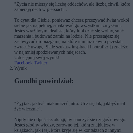
"Życia nie mierzy się liczbą oddechów, ale liczbą chwil, które
zapierają dech w piersiach".
To cytat dla Ciebie, ponieważ chcesz przeżywać świat wokół
siebie jak najpełniej, smakować go wszystkimi zmysłami.
Jesteś wrażliwym idealistą, który lubi czuć się wolny, snuć
marzenia i budować zamki na lodzie. Nie przestajesz się
zachwycać drobiazgami, na które inni już dawno przestali
zwracać uwagę. Stale szukasz inspiracji i potrafisz ją znaleźć
w najmniej spodziewanych miejscach.
Udostępnij swój wynik!
Facebook
Twitter
Wynik
Gandhi powiedział:
"Żyj tak, jakbyś miał umrzeć jutro. Ucz się tak, jakbyś miał
żyć wiecznie".
Nigdy nie odpuścisz okazji, by nauczyć się czegoś nowego.
Jesteś głodny wiedzy, zarówno tej, którą znajdujesz w
książkach, jak i tej, która kryje się w kontaktach z innymi