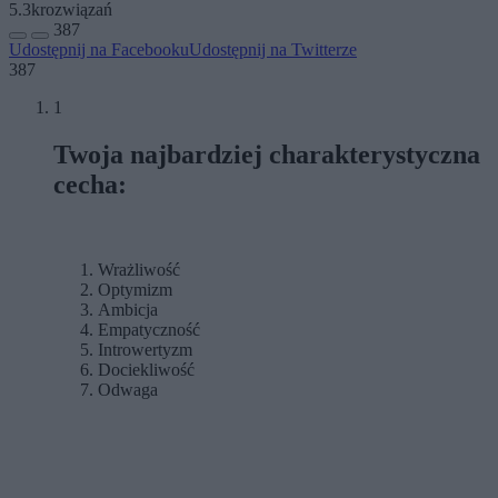
5.3k
rozwiązań
387
Udostępnij na Facebooku
Udostępnij na Twitterze
387
1
Twoja najbardziej charakterystyczna
cecha:
Wrażliwość
Optymizm
Ambicja
Empatyczność
Introwertyzm
Dociekliwość
Odwaga