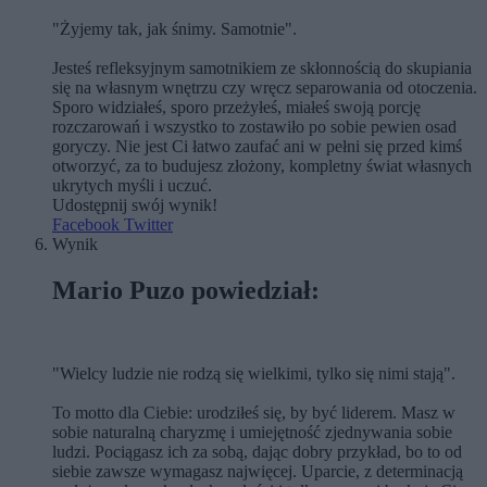
"Żyjemy tak, jak śnimy. Samotnie".
Jesteś refleksyjnym samotnikiem ze skłonnością do skupiania
się na własnym wnętrzu czy wręcz separowania od otoczenia.
Sporo widziałeś, sporo przeżyłeś, miałeś swoją porcję
rozczarowań i wszystko to zostawiło po sobie pewien osad
goryczy. Nie jest Ci łatwo zaufać ani w pełni się przed kimś
otworzyć, za to budujesz złożony, kompletny świat własnych
ukrytych myśli i uczuć.
Udostępnij swój wynik!
Facebook
Twitter
Wynik
Mario Puzo powiedział:
"Wielcy ludzie nie rodzą się wielkimi, tylko się nimi stają".
To motto dla Ciebie: urodziłeś się, by być liderem. Masz w
sobie naturalną charyzmę i umiejętność zjednywania sobie
ludzi. Pociągasz ich za sobą, dając dobry przykład, bo to od
siebie zawsze wymagasz najwięcej. Uparcie, z determinacją