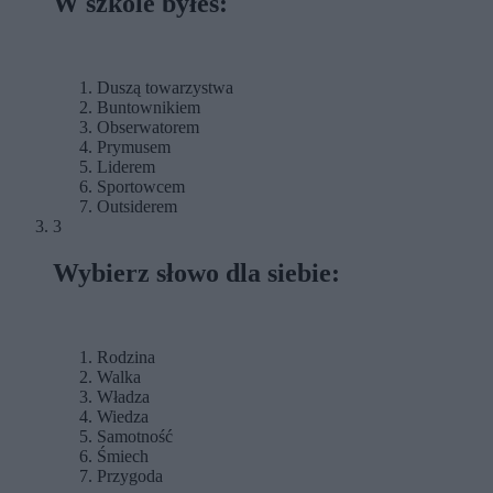
W szkole byłeś:
Duszą towarzystwa
Buntownikiem
Obserwatorem
Prymusem
Liderem
Sportowcem
Outsiderem
3
Wybierz słowo dla siebie:
Rodzina
Walka
Władza
Wiedza
Samotność
Śmiech
Przygoda