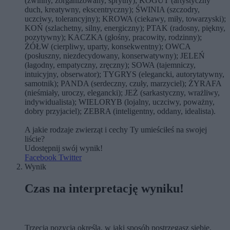
(zwinny, zorganizowany, sprytny); KOGUT (artystyczny
duch, kreatywny, ekscentryczny); ŚWINIA (szczodry,
uczciwy, tolerancyjny); KROWA (ciekawy, miły, towarzyski);
KOŃ (szlachetny, silny, energiczny); PTAK (radosny, piękny,
pozytywny); KACZKA (głośny, pracowity, rodzinny);
ŻÓŁW (cierpliwy, uparty, konsekwentny); OWCA
(posłuszny, niezdecydowany, konserwatywny); JELEŃ
(łagodny, empatyczny, zręczny); SOWA (tajemniczy,
intuicyjny, obserwator); TYGRYS (elegancki, autorytatywny,
samotnik); PANDA (serdeczny, czuły, marzyciel); ŻYRAFA
(nieśmiały, uroczy, elegancki); JEŻ (sarkastyczny, wrażliwy,
indywidualista); WIELORYB (lojalny, uczciwy, poważny,
dobry przyjaciel); ZEBRA (inteligentny, oddany, idealista).
A jakie rodzaje zwierząt i cechy Ty umieściłeś na swojej
liście?
Udostępnij swój wynik!
Facebook
Twitter
Wynik
Czas na interpretację wyniku!
Trzecia pozycja określa, w jaki sposób postrzegasz siebie.