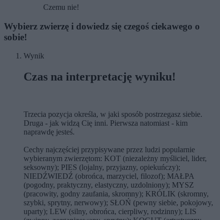
Czemu nie!
Wybierz zwierzę i dowiedz się czegoś ciekawego o
sobie!
Wynik
Czas na interpretację wyniku!
Trzecia pozycja określa, w jaki sposób postrzegasz siebie.
Druga - jak widzą Cię inni. Pierwsza natomiast - kim
naprawdę jesteś.
Cechy najczęściej przypisywane przez ludzi popularnie
wybieranym zwierzętom: KOT (niezależny myśliciel, lider,
seksowny); PIES (lojalny, przyjazny, opiekuńczy);
NIEDŹWIEDŹ (obrońca, marzyciel, filozof); MAŁPA
(pogodny, praktyczny, elastyczny, uzdolniony); MYSZ
(pracowity, godny zaufania, skromny); KRÓLIK (skromny,
szybki, sprytny, nerwowy); SŁOŃ (pewny siebie, pokojowy,
uparty); LEW (silny, obrońca, cierpliwy, rodzinny); LIS