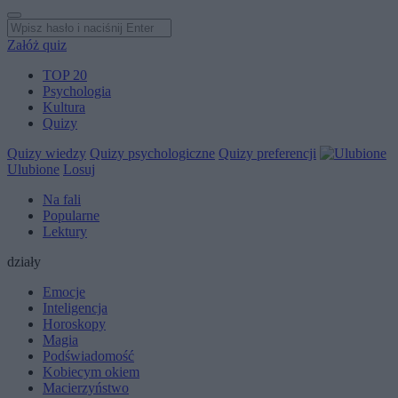
Załóż quiz
TOP 20
Psychologia
Kultura
Quizy
Quizy wiedzy
Quizy psychologiczne
Quizy preferencji
Ulubione
Losuj
Na fali
Popularne
Lektury
działy
Emocje
Inteligencja
Horoskopy
Magia
Podświadomość
Kobiecym okiem
Macierzyństwo