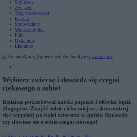
Styl życia
Związek
Typy osobowości
Kariera
Sprawdziany
Wiedza Ogólna
Film
Dyktando
Literatura
Społeczność KochamQuizy
Załóż quiz
Wybierz zwierzę i dowiedz się czegoś
ciekawego o sobie!
Będziesz potrzebował kartki papieru i ołówka bądź
długopisu. Znajdź sobie ciche miejsce, skoncentruj
się i wypełnij po kolei zalecenia w quizie. Sprawdź,
czy dowiesz się o sobie czegoś nowego!