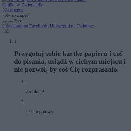
Emilka w Zwierciadle
56 lat temu
3.9k
rozwiązań
365
Udostępnij na Facebooku
Udostępnij na Twitterze
365
1
Przygotuj sobie kartkę papieru i coś
do pisania, usiądź w cichym miejscu i
nie pozwól, by coś Cię rozpraszało.
Zrobione!
Jestem gotowy.