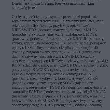
Druga - jak widzą Cię inni. Pierwsza natomiast - kim
naprawdę jesteś.
Cechy najczęściej przypisywane przez ludzi popularnie
wybieranym zwierzętom: KOT (niezależny myśliciel, lider,
seksowny); PIES (lojalny, przyjazny, opiekuńczy);
NIEDŹWIEDŹ (obrońca, marzyciel, filozof); MAŁPA
(pogodny, praktyczny, elastyczny, uzdolniony); MYSZ
(pracowity, godny zaufania, skromny); KRÓLIK (skromny,
szybki, sprytny, nerwowy); SŁOŃ (pewny siebie, pokojowy,
uparty); LEW (silny, obrońca, cierpliwy, rodzinny); LIS
(zwinny, zorganizowany, sprytny); KOGUT (artystyczny
duch, kreatywny, ekscentryczny); ŚWINIA (szczodry,
uczciwy, tolerancyjny); KROWA (ciekawy, miły, towarzyski);
KOŃ (szlachetny, silny, energiczny); PTAK (radosny, piękny,
pozytywny); KACZKA (głośny, pracowity, rodzinny);
ŻÓŁW (cierpliwy, uparty, konsekwentny); OWCA
(posłuszny, niezdecydowany, konserwatywny); JELEŃ
(łagodny, empatyczny, zręczny); SOWA (tajemniczy,
intuicyjny, obserwator); TYGRYS (elegancki, autorytatywny,
samotnik); PANDA (serdeczny, czuły, marzyciel); ŻYRAFA
(nieśmiały, uroczy, elegancki); JEŻ (sarkastyczny, wrażliwy,
indywidualista); WIELORYB (lojalny, uczciwy, poważny,
dobry przyjaciel); ZEBRA (inteligentny, oddany, idealista).