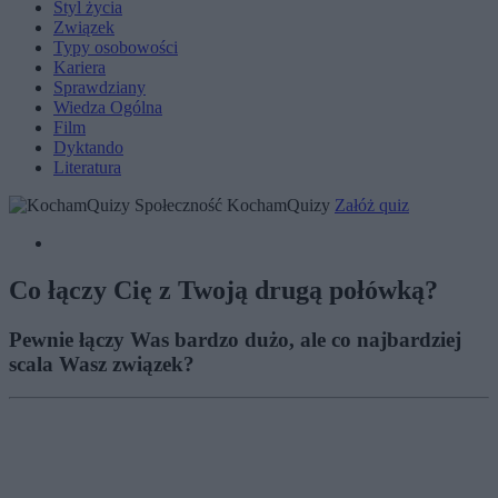
Styl życia
Związek
Typy osobowości
Kariera
Sprawdziany
Wiedza Ogólna
Film
Dyktando
Literatura
Społeczność KochamQuizy
Załóż quiz
Co łączy Cię z Twoją drugą połówką?
Pewnie łączy Was bardzo dużo, ale co najbardziej
scala Wasz związek?