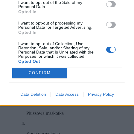
Szczerość
I want to opt-out of the Sale of my
Personal Data.
Przyjaźń
Opted In
Rodzina
Miłość
I want to opt-out of processing my
Wierność
Personal Data for Targeted Advertising.
8
Opted In
Wybierz idealny prezent na
I want to opt-out of Collection, Use,
Retention, Sale, and/or Sharing of my
Walentynki:
Personal Data that Is Unrelated with the
Purposes for which it was collected.
Opted Out
Bombonierka z serduszkiem
CONFIRM
Książka
Data Deletion
Data Access
Privacy Policy
Pluszowa maskotka
Karta prezentowa