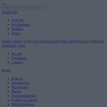
Załóż quiz
TOP 20
Psychologia
Kultura
Quizy
Quizy wiedzy
Quizy psychologiczne
Quizy preferencji
Ulubione
Losuj
Na fali
Popularne
Lektury
działy
Emocje
Inteligencja
Horoskopy
Magia
Podświadomość
Kobiecym okiem
Macierzyństwo