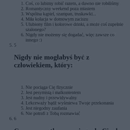
Coś, co lubimy robić razem, a dawno nie robiliśmy
Romantyczny weekend poza miastem
Wspólna kąpiel, szampan, truskawki...
Miła kolacja w domowym zaciszu
Ulubiony film i kolorowe drinki, a może coś zupełnie
szalonego?
Nigdy nie możemy się dogadać, więc zawsze co
innego :)
5
Nigdy nie mogłabyś być z
człowiekiem, który:
Nie pociąga Cię fizycznie
Jest pesymistą i malkontentem
Jest nudny i przewidywalny
Lekceważy bądź wyśmiewa Twoje przekonania
Jest niegodny zaufania
Nie potrafi z Tobą rozmawiać
6