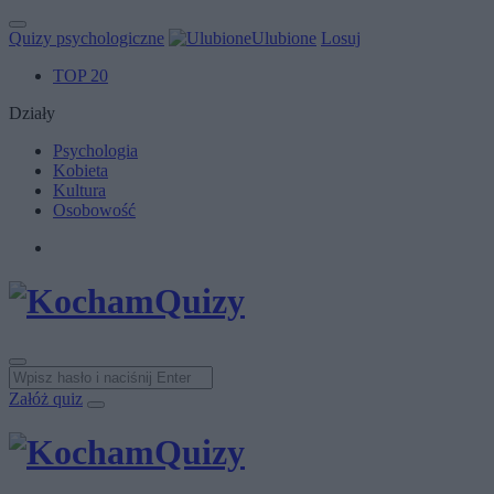
Quizy psychologiczne
Ulubione
Losuj
TOP 20
Działy
Psychologia
Kobieta
Kultura
Osobowość
Załóż quiz