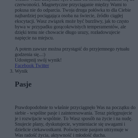
czerwoności. Magnetyczne przyciąganie między Wami to
pokusa nie do odparcia. Twoja druga połówka to dla Ciebie
najbardziej pociągająca osoba na świecie, źródło ciągłej
ekscytacji. Wasz związek może być burzliwy, jak to często
bywa w przypadku gorącokrwistych temperamentów, ale
dzięki temu nie chowacie długo urazy, rozładowujecie
napięcie na miejscu.
A potem zawsze można przystąpić do przyjemnego rytuału
godzenia się...:)
Udostępnij swój wynik!
Facebook
Twitter
Wynik
Pasje
Prawdopodobnie to właśnie przyciągnęło Was na początku do
siebie - wspólne pasje i zainteresowania. Teraz pielęgnujecie
je i rozwijacie wspólnie. To Wasz sposób na życie i na nudę.
Snujecie plany, dyskutujecie, wymieniacie się uwagami i
dzielicie ciekawostkami. Poświęcenie pasjom utrzymuje w
Was radość życia, aktywność i młodość ducha.