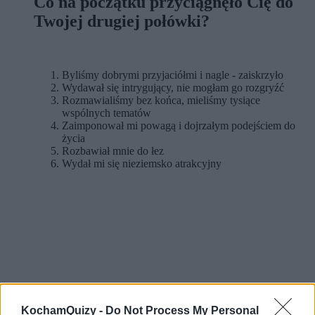
Co na początku przyciągnęło Cię do
Twojej drugiej połówki?
Byliśmy dobrymi przyjaciółmi i nagle - zaiskrzyło
Wydawał się intrygujący, nie mogłam go rozgryźć
Rozmawialiśmy bez końca, mieliśmy tysiące
wspólnych tematów
Zaimponował mi powagą i dojrzałym podejściem do
życia
Rozbawiał mnie do łez
Wydał mi się nieziemsko atrakcyjny
KochamQuizy -
Do Not Process My Personal