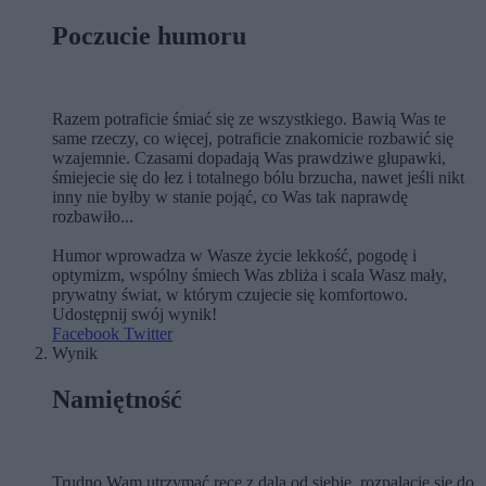
Poczucie humoru
Razem potraficie śmiać się ze wszystkiego. Bawią Was te
same rzeczy, co więcej, potraficie znakomicie rozbawić się
wzajemnie. Czasami dopadają Was prawdziwe głupawki,
śmiejecie się do łez i totalnego bólu brzucha, nawet jeśli nikt
inny nie byłby w stanie pojąć, co Was tak naprawdę
rozbawiło...
Humor wprowadza w Wasze życie lekkość, pogodę i
optymizm, wspólny śmiech Was zbliża i scala Wasz mały,
prywatny świat, w którym czujecie się komfortowo.
Udostępnij swój wynik!
Facebook
Twitter
Wynik
Namiętność
Trudno Wam utrzymać ręce z dala od siebie, rozpalacie się do