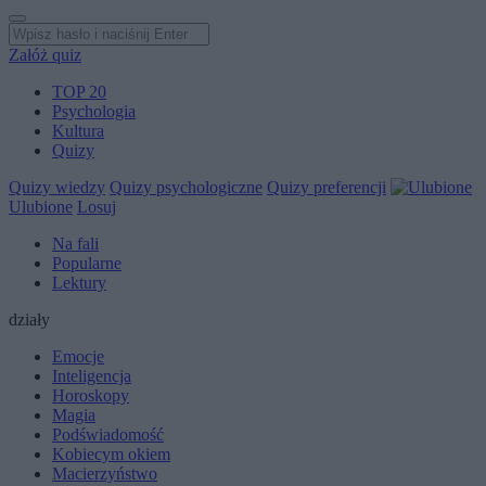
Załóż quiz
TOP 20
Psychologia
Kultura
Quizy
Quizy wiedzy
Quizy psychologiczne
Quizy preferencji
Ulubione
Losuj
Na fali
Popularne
Lektury
działy
Emocje
Inteligencja
Horoskopy
Magia
Podświadomość
Kobiecym okiem
Macierzyństwo