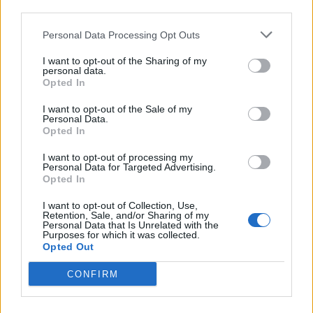
third parties.
Sprawdź, który z siedmiu głównych ośrodków
energetycznych jest u Ciebie naturalnie dominujący.
Personal Data Processing Opt Outs
I want to opt-out of the Sharing of my
4
personal data.
Opted In
5.8k
251
I want to opt-out of the Sale of my
Jaki masz stosunek do życia?
Personal Data.
Opted In
Przekonaj się, jakie jest Twoje podejście do życia i
I want to opt-out of processing my
jaką postawę wobec niego przyjmujesz!
Personal Data for Targeted Advertising.
Opted In
5
I want to opt-out of Collection, Use,
Retention, Sale, and/or Sharing of my
5.6k
410
Personal Data that Is Unrelated with the
Purposes for which it was collected.
Jaki rodzaj intuicji posiadasz?
Opted Out
CONFIRM
Wiele tęgich głów deliberowało, czym w istocie jest
intuicja - te dziwne i niewytłumaczalne pod...