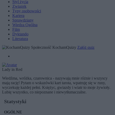
Styl życia
Związek
Typy osobowości
Kariera
Sprawdziany
Wiedza Ogólna
Film
Dyktando
Literatura
Społeczność KochamQuizy
Załóż quiz
Lady in Red
Wiedźma, wróżka, czarownica - nazywają mnie różnie i wszyscy
mają rację! Pytam o wskazówki kart tarota, wpatruję się w runy,
wyczekuję każdej pełni. Księżyc, gwiazdy i wiatr to moje żywioły.
Lubię wszystko, co niepoznane i niewytłumaczalne.
Statystyki
OGÓLNE