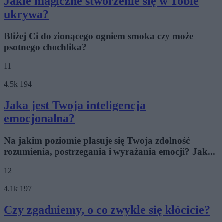
Jakie magiczne stworzenie się w Tobie
ukrywa?
Bliżej Ci do zionącego ogniem smoka czy może
psotnego chochlika?
11
4.5k
194
Jaka jest Twoja inteligencja
emocjonalna?
Na jakim poziomie plasuje się Twoja zdolność
rozumienia, postrzegania i wyrażania emocji? Jak...
12
4.1k
197
Czy zgadniemy, o co zwykle się kłócicie?