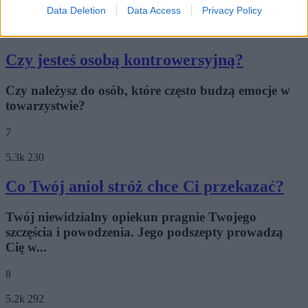
6
Data Deletion
Data Access
Privacy Policy
5.5k
338
Czy jesteś osobą kontrowersyjną?
Czy należysz do osób, które często budzą emocje w
towarzystwie?
7
5.3k
230
Co Twój anioł stróż chce Ci przekazać?
Twój niewidzialny opiekun pragnie Twojego
szczęścia i powodzenia. Jego podszepty prowadzą
Cię w...
8
5.2k
292