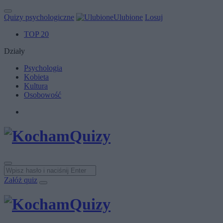
Quizy psychologiczne
Ulubione
Losuj
TOP 20
Działy
Psychologia
Kobieta
Kultura
Osobowość
Załóż quiz