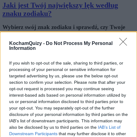
Jaki jest Twój największy lęk według
znaku zodiaku?
Wybierz swój znak zodiaku i sprawdź, czy Twoje
lęki faktycznie pokrywają się z założeniami horo...
KochamQuizy -
Do Not Process My Personal
2
Information
9.2k
410
If you wish to opt-out of the sale, sharing to third parties, or
Jaki jest Twój kamień urodzenia?
processing of your personal or sensitive information for
targeted advertising by us, please use the below opt-out
section to confirm your selection. Please note that after your
Zastanawiałeś się, jaki kamień odpowiada
opt-out request is processed you may continue seeing
miesiącowi Twojego urodzenia? Który z nich
interest-based ads based on personal information utilized by
powinien zn...
us or personal information disclosed to third parties prior to
your opt-out. You may separately opt-out of the further
3
disclosure of your personal information by third parties on the
6.9k
417
IAB’s list of downstream participants. This information may
also be disclosed by us to third parties on the
IAB’s List of
Jaka jest Twoja dominująca czakra?
Downstream Participants
that may further disclose it to other